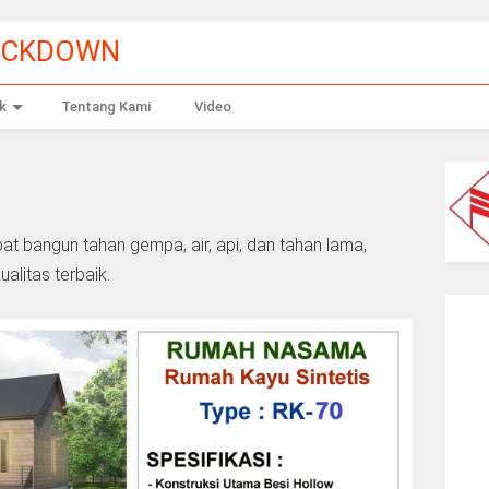
OCKDOWN
k
Tentang Kami
Video
at bangun tahan gempa, air, api, dan tahan lama,
alitas terbaik.