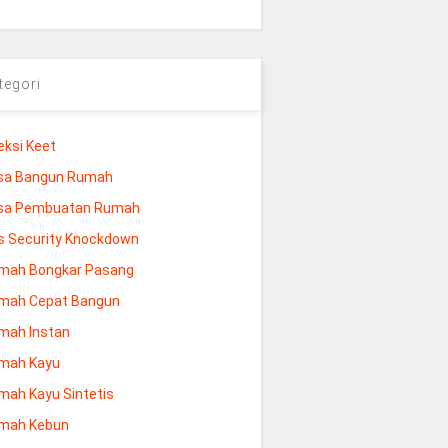
tegori
eksi Keet
sa Bangun Rumah
sa Pembuatan Rumah
s Security Knockdown
mah Bongkar Pasang
mah Cepat Bangun
mah Instan
mah Kayu
mah Kayu Sintetis
mah Kebun