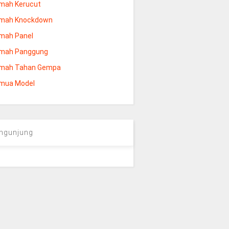
mah Kerucut
mah Knockdown
mah Panel
mah Panggung
mah Tahan Gempa
mua Model
ngunjung