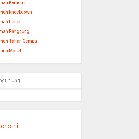
mah Kerucut
mah Knockdown
mah Panel
mah Panggung
mah Tahan Gempa
mua Model
ngunjung
konomi