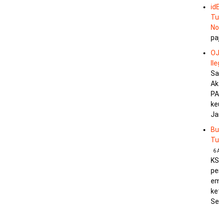
id
Tu
No
pa
OJ
Il
Sa
Ak
PA
ke
Ja
Bu
Tu
6 
KS
pe
em
ke
Se