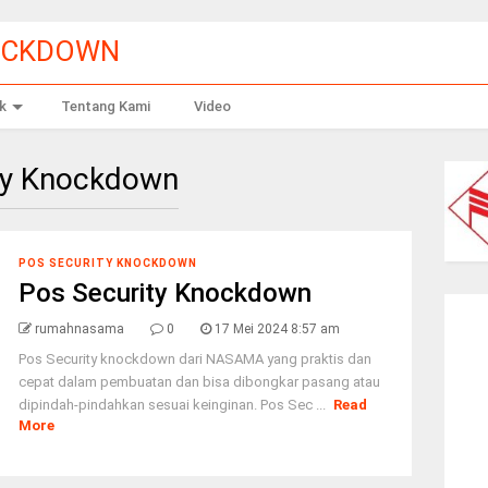
OCKDOWN
k
Tentang Kami
Video
ty Knockdown
POS SECURITY KNOCKDOWN
Pos Security Knockdown
rumahnasama
0
17 Mei 2024 8:57 am
Pos Security knockdown dari NASAMA yang praktis dan
cepat dalam pembuatan dan bisa dibongkar pasang atau
dipindah-pindahkan sesuai keinginan. Pos Sec ...
Read
More