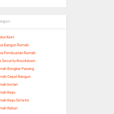
tegori
eksi Keet
sa Bangun Rumah
sa Pembuatan Rumah
s Security Knockdown
mah Bongkar Pasang
mah Cepat Bangun
mah Instan
mah Kayu
mah Kayu Sintetis
mah Kebun